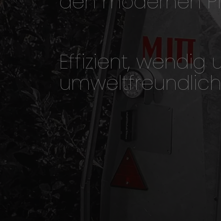
den modernen Pf
Effizient, wendig 
umweltfreundlich