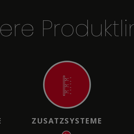
ere Produktli
E
ZUSATZSYSTEME