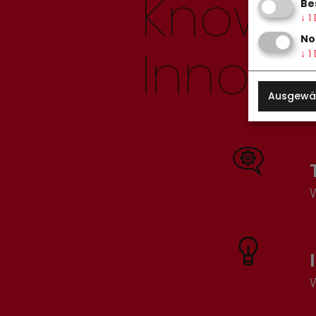
Knowho
Be
↓
1
No
Innovat
↓
1
Ausgewäh