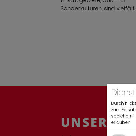
Einsatzgebiete, auch für
Sonderkulturen, sind vielfälti
Dienst
Durch Klick
zum Einsatz
speichern“ 
UNSERE S
erlauben.