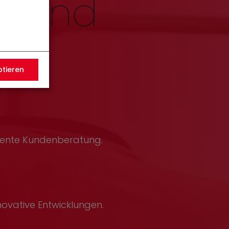
g und
ptieren
etente Kundenberatung.
novative Entwicklungen.