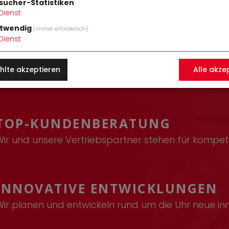
w, Erfahrun
sucher-Statistiken
Dienst
twendig
(immer erforderlich)
ion.
Dienst
lte akzeptieren
Alle akze
TOP-KUNDENBERATUNG
Wir und unsere Vertriebspartner stehen für komp
INNOVATIVE ENTWICKLUNGEN
Wir planen und entwickeln rund um die Uhr neue in