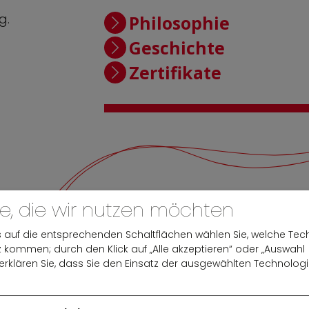
g.
Philosophie
Geschichte
Zertifikate
e, die wir nutzen möchten
s auf die entsprechenden Schaltflächen wählen Sie, welche Te
 kommen; durch den Klick auf „Alle akzeptieren“ oder „Auswahl
erklären Sie, dass Sie den Einsatz der ausgewählten Technolog
TÄRKEN IM ÜBERBL