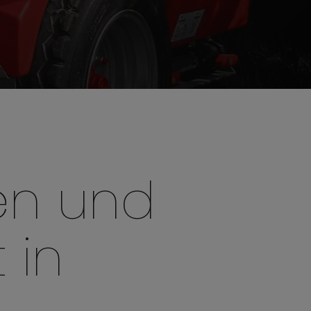
en und
 in