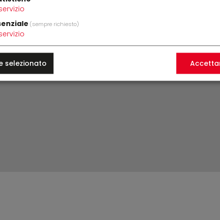
servizio
senziale
(sempre richiesto)
servizio
Password
e selezionato
Accettar