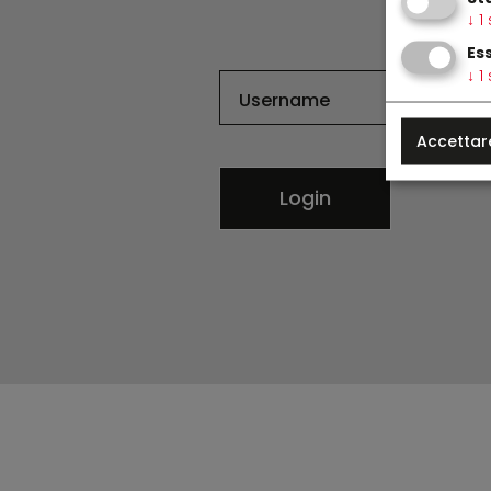
↓
1
Es
↓
1
Username
Accettar
Login